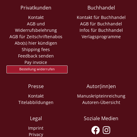
Privatkunden
Buchhandel
Kontakt
Kontakt für Buchhandel
AGB und
AGB für Buchhandel
Widerrufsbelehrung
Infos für Buchhandel
AGB für Zeitschriftenabos
Verlagsprogramme
Abo(s) hier kündigen
Shipping fees
Feedback senden
Pay invoice
Bestellung widerrufen
Presse
Autor(inn)en
Kontakt
Manuskripteinreichung
Titelabbildungen
Autoren-Übersicht
Legal
Soziale Medien
Imprint
Privacy