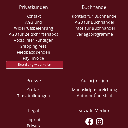
Privatkunden
Buchhandel
Kontakt
Kontakt für Buchhandel
AGB und
AGB für Buchhandel
Widerrufsbelehrung
Infos für Buchhandel
AGB für Zeitschriftenabos
Verlagsprogramme
Abo(s) hier kündigen
Shipping fees
Feedback senden
Pay invoice
Bestellung widerrufen
Presse
Autor(inn)en
Kontakt
Manuskripteinreichung
Titelabbildungen
Autoren-Übersicht
Legal
Soziale Medien
Imprint
Privacy