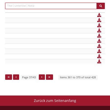
Page 37/43
Items 361 to 370 of total 428
Zurück zum Seitenanfang