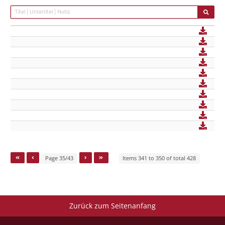
Page 35/43
Items 341 to 350 of total 428
Zurück zum Seitenanfang