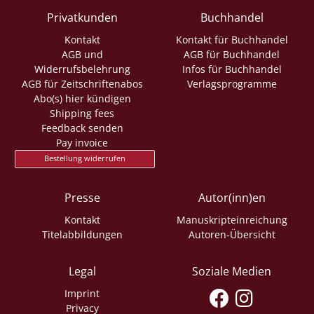
Privatkunden
Buchhandel
Kontakt
Kontakt für Buchhandel
AGB und
AGB für Buchhandel
Widerrufsbelehrung
Infos für Buchhandel
AGB für Zeitschriftenabos
Verlagsprogramme
Abo(s) hier kündigen
Shipping fees
Feedback senden
Pay invoice
Bestellung widerrufen
Presse
Autor(inn)en
Kontakt
Manuskripteinreichung
Titelabbildungen
Autoren-Übersicht
Legal
Soziale Medien
Imprint
Privacy