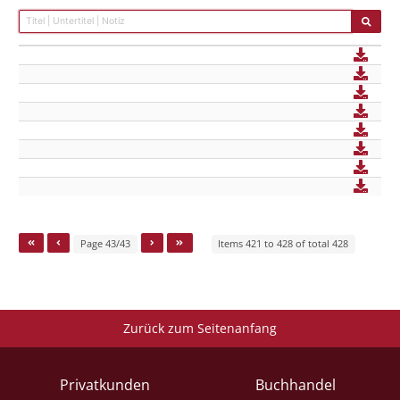
Page 43/43
Items 421 to 428 of total 428
Zurück zum Seitenanfang
Privatkunden
Buchhandel