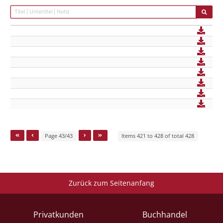
Page 43/43
Items 421 to 428 of total 428
Zurück zum Seitenanfang
Privatkunden
Buchhandel