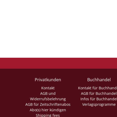
Privatkunden
Buchhandel
Kontakt
Kontakt für Buchhand
AGB und
AGB für Buchhandel
Widerrufsbelehrung
Infos für Buchhande
AGB für Zeitschriftenabos
Verlagsprogramme
Abo(s) hier kündigen
Shipping fees