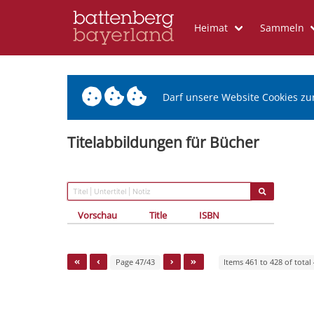
Heimat
Sammeln
Darf unsere Website Cookies zu
Titelabbildungen für Bücher
Vorschau
Title
ISBN
Page 47/43
Items 461 to 428 of total