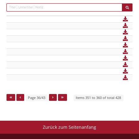
Page 36/43
Items 351 to 360 of total 428
Zurück zum Seitenanfang