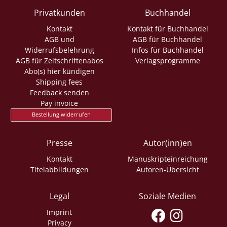
Privatkunden
Buchhandel
Kontakt
Kontakt für Buchhandel
AGB und
AGB für Buchhandel
Widerrufsbelehrung
Infos für Buchhandel
AGB für Zeitschriftenabos
Verlagsprogramme
Abo(s) hier kündigen
Shipping fees
Feedback senden
Pay invoice
Bestellung widerrufen
Presse
Autor(inn)en
Kontakt
Manuskripteinreichung
Titelabbildungen
Autoren-Übersicht
Legal
Soziale Medien
Imprint
Privacy