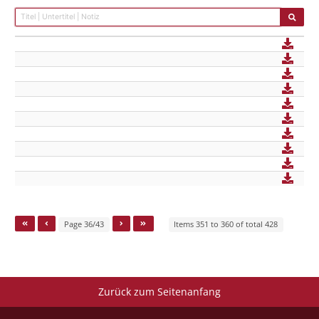
Page 36/43
Items 351 to 360 of total 428
Zurück zum Seitenanfang