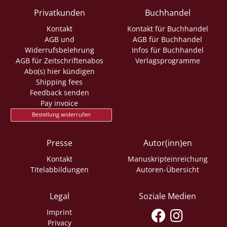
Privatkunden
Buchhandel
Kontakt
Kontakt für Buchhandel
AGB und
AGB für Buchhandel
Widerrufsbelehrung
Infos für Buchhandel
AGB für Zeitschriftenabos
Verlagsprogramme
Abo(s) hier kündigen
Shipping fees
Feedback senden
Pay invoice
Bestellung widerrufen
Presse
Autor(inn)en
Kontakt
Manuskripteinreichung
Titelabbildungen
Autoren-Übersicht
Legal
Soziale Medien
Imprint
Privacy