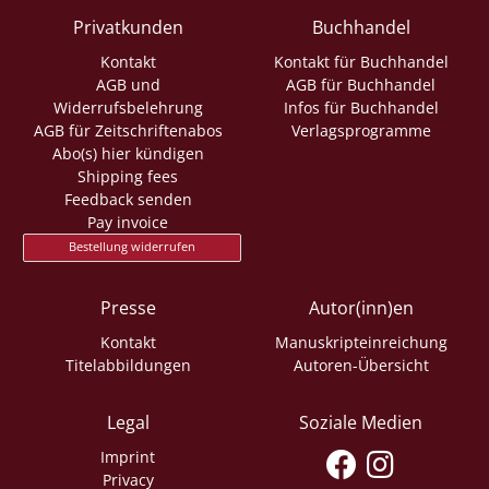
Privatkunden
Buchhandel
Kontakt
Kontakt für Buchhandel
AGB und
AGB für Buchhandel
Widerrufsbelehrung
Infos für Buchhandel
AGB für Zeitschriftenabos
Verlagsprogramme
Abo(s) hier kündigen
Shipping fees
Feedback senden
Pay invoice
Bestellung widerrufen
Presse
Autor(inn)en
Kontakt
Manuskripteinreichung
Titelabbildungen
Autoren-Übersicht
Legal
Soziale Medien
Imprint
Privacy