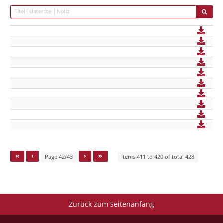
Page 42/43
Items 411 to 420 of total 428
Zurück zum Seitenanfang