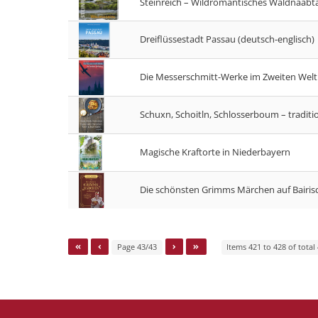
Steinreich – Wildromantisches Waldnaabta
Dreiflüssestadt Passau (deutsch-englisch)
Die Messerschmitt-Werke im Zweiten Welt
Schuxn, Schoitln, Schlosserboum – traditi
Magische Kraftorte in Niederbayern
Die schönsten Grimms Märchen auf Bairis
Page 43/43
Items 421 to 428 of total