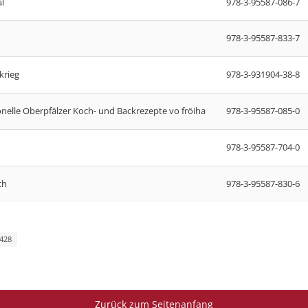
l
978-3-95587-086-7
978-3-95587-833-7
krieg
978-3-931904-38-8
onelle Oberpfälzer Koch- und Backrezepte vo fröiha
978-3-95587-085-0
978-3-95587-704-0
ch
978-3-95587-830-6
 428
Zurück zum Seitenanfang