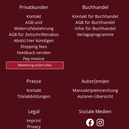
Privatkunden
Buchhandel
Kontakt
Kontakt für Buchhandel
AGB und
AGB für Buchhandel
Widerrufsbelehrung
Infos für Buchhandel
AGB für Zeitschriftenabos
Verlagsprogramme
Abo(s) hier kündigen
Shipping fees
Feedback senden
Pay invoice
Bestellung widerrufen
Presse
Autor(inn)en
Kontakt
Manuskripteinreichung
Titelabbildungen
Autoren-Übersicht
Legal
Soziale Medien
Imprint
Privacy