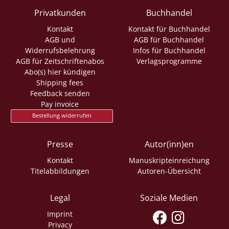
Privatkunden
Buchhandel
Kontakt
Kontakt für Buchhandel
AGB und
AGB für Buchhandel
Widerrufsbelehrung
Infos für Buchhandel
AGB für Zeitschriftenabos
Verlagsprogramme
Abo(s) hier kündigen
Shipping fees
Feedback senden
Pay invoice
Bestellung widerrufen
Presse
Autor(inn)en
Kontakt
Manuskripteinreichung
Titelabbildungen
Autoren-Übersicht
Legal
Soziale Medien
Imprint
Privacy