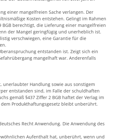
ng einer mangelfreien Sache verlangen. Der
ltnismäßige Kosten entstehen. Gelingt im Rahmen
 BGB berechtigt, die Lieferung einer mangelfreien
enn der Mangel geringfügig und unerheblich ist.
stig verschwiegen, eine Garantie für die
en.
eranspruchung entstanden ist. Zeigt sich ein
 Gefahrübergang mangelhaft war. Anderenfalls
it, unerlaubter Handlung sowie aus sonstigem
per entstanden sind, im Falle der schuldhaften
uchs gemäß §437 Ziffer 2 BGB haftet der Verlag im
 dem Produkthaftungsgesetz bleibt unberührt.
et deutsches Recht Anwendung. Die Anwendung des
wöhnlichen Aufenthalt hat, unberührt, wenn und