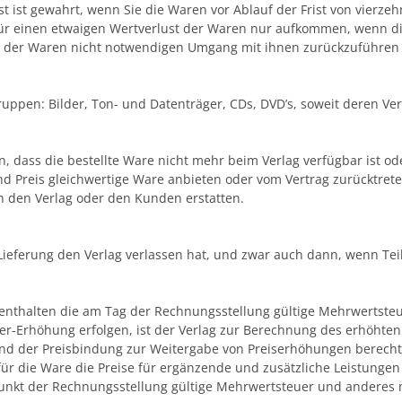
t ist gewahrt, wenn Sie die Waren vor Ablauf der Frist von vierz
ür einen etwaigen Wertverlust der Waren nur aufkommen, wenn die
e der Waren nicht notwendigen Umgang mit ihnen zurückzuführen i
uppen: Bilder, Ton- und Datenträger, CDs, DVD’s, soweit deren Ver
en, dass die bestellte Ware nicht mehr beim Verlag verfügbar ist o
nd Preis gleichwertige Ware anbieten oder vom Vertrag zurücktrete
 den Verlag oder den Kunden erstatten.
ieferung den Verlag verlassen hat, und zwar auch dann, wenn Teil
enthalten die am Tag der Rechnungsstellung gültige Mehrwertsteue
r-Erhöhung erfolgen, ist der Verlag zur Berechnung des erhöhten
nd der Preisbindung zur Weitergabe von Preiserhöhungen berechti
r die Ware die Preise für ergänzende und zusätzliche Leistunge
itpunkt der Rechnungsstellung gültige Mehrwertsteuer und anderes