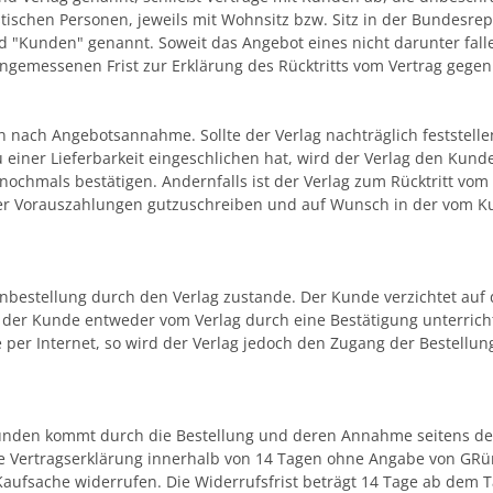
stischen Personen, jeweils mit Wohnsitz bzw. Sitz in der Bundesre
 "Kunden" genannt. Soweit das Angebot eines nicht darunter fall
ngemessenen Frist zur Erklärung des Rücktritts vom Vertrag gege
n nach Angebotsannahme. Sollte der Verlag nachträglich feststellen
 einer Lieferbarkeit eingeschlichen hat, wird der Verlag den Kun
chmals bestätigen. Andernfalls ist der Verlag zum Rücktritt vom V
 oder Vorauszahlungen gutzuschreiben und auf Wunsch in der vom 
estellung durch den Verlag zustande. Der Kunde verzichtet auf 
 der Kunde entweder vom Verlag durch eine Bestätigung unterrich
e per Internet, so wird der Verlag jedoch den Zugang der Bestell
Kunden kommt durch die Bestellung und deren Annahme seitens de
 Vertragserklärung innerhalb von 14 Tagen ohne Angabe von GRünde
aufsache widerrufen. Die Widerrufsfrist beträgt 14 Tage ab dem 