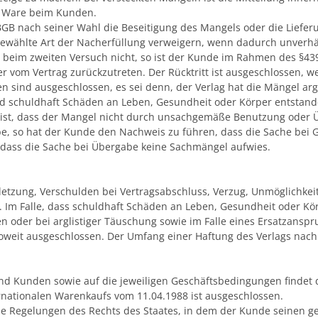
r Ware beim Kunden.
B nach seiner Wahl die Beseitigung des Mangels oder die Lieferu
ewählte Art der Nacherfüllung verweigern, wenn dadurch unverhä
 beim zweiten Versuch nicht, so ist der Kunde im Rahmen des §439
 vom Vertrag zurückzutreten. Der Rücktritt ist ausgeschlossen, w
ind ausgeschlossen, es sei denn, der Verlag hat die Mängel argli
d schuldhaft Schäden an Leben, Gesundheit oder Körper entstand
ist, dass der Mangel nicht durch unsachgemäße Benutzung oder Üb
be, so hat der Kunde den Nachweis zu führen, dass die Sache bei
, dass die Sache bei Übergabe keine Sachmängel aufwies.
erletzung, Verschulden bei Vertragsabschluss, Verzug, Unmöglichke
. Im Falle, dass schuldhaft Schäden an Leben, Gesundheit oder Kör
en oder bei arglistiger Täuschung sowie im Falle eines Ersatzanspr
oweit ausgeschlossen. Der Umfang einer Haftung des Verlags nach
und Kunden sowie auf die jeweiligen Geschäftsbedingungen find
nationalen Warenkaufs vom 11.04.1988 ist ausgeschlossen.
 Regelungen des Rechts des Staates, in dem der Kunde seinen ge