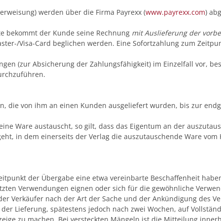
berweisung) werden über die Firma Payrexx (
www.payrexx.com
) ab
ukte bekommt der Kunde seine Rechnung
mit Auslieferung der vorbe
ter-/Visa-Card beglichen werden. Eine Sofortzahlung zum Zeitpunk
ungen (zur Absicherung der Zahlungsfähigkeit) im Einzelfall vor, 
urchzuführen.
n, die von ihm an einen Kunden ausgeliefert wurden, bis zur endg
ine Ware austauscht, so gilt, dass das Eigentum an der auszutau
eht, in dem einerseits der Verlag die auszutauschende Ware vo
Zeitpunkt der Übergabe eine etwa vereinbarte Beschaffenheit hab
esetzten Verwendungen eignen oder sich für die gewöhnliche Verwe
e der Verkäufer nach der Art der Sache und der Ankündigung des Ve
r Lieferung, spätestens jedoch nach zwei Wochen, auf Vollständ
ge zu machen. Bei versteckten Mängeln ist die Mitteilung innerh