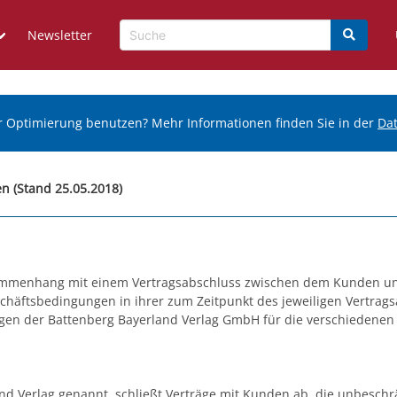
Newsletter
r Optimierung benutzen? Mehr Informationen finden Sie in der
Da
n (Stand 25.05.2018)
sammenhang mit einem Vertragsabschluss zwischen dem Kunden u
chäftsbedingungen in ihrer zum Zeitpunkt des jeweiligen Vertrags
n der Battenberg Bayerland Verlag GmbH für die verschiedenen G
d Verlag genannt, schließt Verträge mit Kunden ab, die unbeschrä