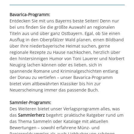
Bavarica-Programm:
Entdecken Sie mit uns Bayerns beste Seiten! Denn nur
bei uns finden Sie die größte Auswahl an regionalen
Titeln aus und über ganz Ostbayern. Egal, ob Sie einen
Ausflug in den Oberpfälzer Wald planen, einen Bildband
über Ihre niederbayerische Heimat suchen, gerne
regionale Rezepte zu Hause nachkochen, herzlich über
den hintersinnigen Humor von Toni Lauerer und Norbert
Neugirg lachen können oder es lieben, sich in
spannende Romane und Kriminalgeschichten entlang
der Donau zu vertiefen
–
unser Bavarica-Programm
bietet vom altbewährten Klassiker bis hin zur
Neuerscheinung immer das passende Buch.
Sammler-Programm:
Des Weiteren bietet unser Verlagsprogramm alles, was
das
Sammlerherz
begehrt: praktische Ratgeber rund um
das Thema Sammeln oder Kataloge mit aktuellen
Bewertungen
–
sowohl erfahrene Münz- und
Papiergeldsammler als auch Liebhaber von schönen