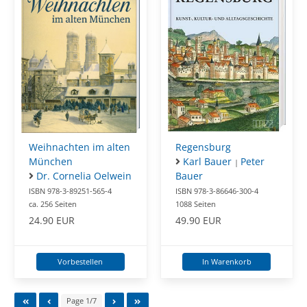
Weihnachten im alten
Regensburg
München
Karl Bauer
Peter
|
Dr. Cornelia Oelwein
Bauer
ISBN 978-3-89251-565-4
ISBN 978-3-86646-300-4
ca. 256 Seiten
1088 Seiten
24.90 EUR
49.90 EUR
Vorbestellen
In Warenkorb
Page 1/7