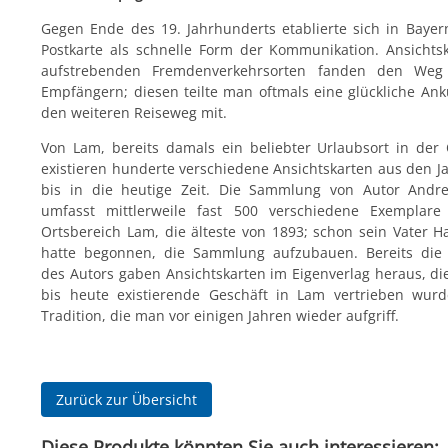
Gegen Ende des 19. Jahrhunderts etablierte sich in Bayern
Postkarte als schnelle Form der Kommunikation. Ansichts
aufstrebenden Fremdenverkehrsorten fanden den Weg
Empfängern; diesen teilte man oftmals eine glückliche Ank
den weiteren Reiseweg mit.
Von Lam, bereits damals ein beliebter Urlaubsort in der 
existieren hunderte verschiedene Ansichtskarten aus den J
bis in die heutige Zeit. Die Sammlung von Autor Andre
umfasst mittlerweile fast 500 verschiedene Exemplar
Ortsbereich Lam, die älteste von 1893; schon sein Vater H
hatte begonnen, die Sammlung aufzubauen. Bereits die 
des Autors gaben Ansichtskarten im Eigenverlag heraus, di
bis heute existierende Geschäft in Lam vertrieben wur
Tradition, die man vor einigen Jahren wieder aufgriff.
Zurück zur Übersicht
Diese Produkte könnten Sie auch interessieren: