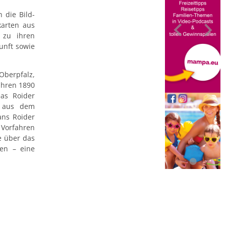
 die Bild-
karten aus
 zu ihren
unft sowie
Oberpfalz,
ahren 1890
as Roider
e aus dem
ans Roider
Vorfahren
e über das
den – eine