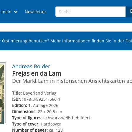
mmeln
Newsletter
r Optimierung benutzen? Mehr Informationen finden Sie in der
Da
Andreas Roider
Frejas en da Lam
Der Markt Lam in historischen Ansichtskarten a
Title:
Bayerland Verlag
ISBN:
978-3-89251-566-1
Edition:
1. Auflage 2026
Dimensions:
22 x 20,5 cm
Type of figures:
schwarz-weiß bebildert
Type of cover:
Hardcover
Number of pages:
ca. 128