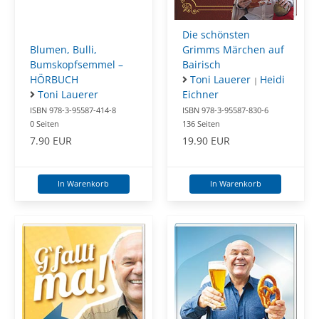
Die schönsten
Blumen, Bulli,
Grimms Märchen auf
Bumskopfsemmel –
Bairisch
HÖRBUCH
Toni Lauerer
Heidi
|
Toni Lauerer
Eichner
ISBN 978-3-95587-414-8
ISBN 978-3-95587-830-6
0 Seiten
136 Seiten
7.90 EUR
19.90 EUR
In Warenkorb
In Warenkorb