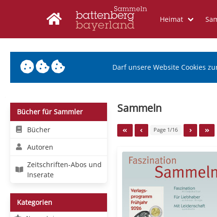
Heimat
Sa
Darf unsere Website Cookies zu
Sammeln
Bücher für Sammler
Bücher
Page 1/16
Autoren
Zeitschriften-Abos und
Inserate
Kategorien