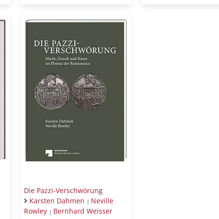
Die Pazzi-Verschwörung
Karsten Dahmen
Neville
|
Rowley
Bernhard Weisser
|