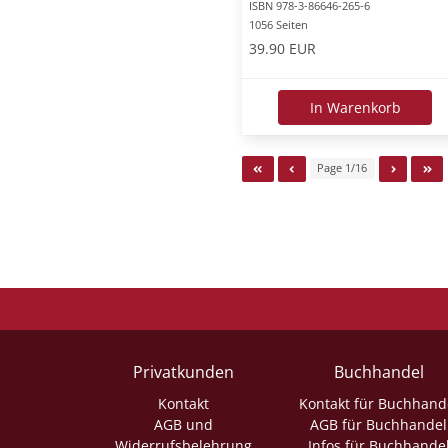
ISBN 978-3-86646-265-6
1056 Seiten
39.90 EUR
In Warenkorb
Page 1/16
Privatkunden
Buchhandel
Kontakt
Kontakt für Buchhand
AGB und
AGB für Buchhandel
Widerrufsbelehrung
Infos für Buchhande