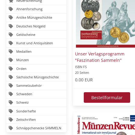
Neuerscheinung
Ahnenforschung
Antike Münzgeschichte
Deutsches Notgeld
Geldscheine
Kunst und Antiquitäten
Medaillen
Unser Verlagsprogramm
"Faszination Sammeln"
Münzen
ISBN FS
Orden
20 Seiten
Sächsische Münzgeschichte
0.00 EUR
Sammelzubehör
Schweden
Bestellformular
Schweiz
Sonderhefte
Zeitschriften
Schnäppchenecke SAMMELN