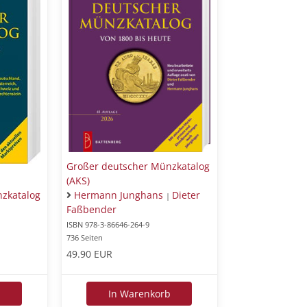
Großer deutscher Münzkatalog
(AKS)
nzkatalog
Hermann Junghans
Dieter
|
Faßbender
ISBN 978-3-86646-264-9
736 Seiten
49.90 EUR
b
In Warenkorb