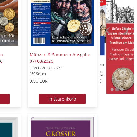
on
Münzen & Sammeln Ausgabe
6
07+08/2026
ISBN ISSN 1866-8577
150 Seiten
9.90 EUR
b
In Warenkorb