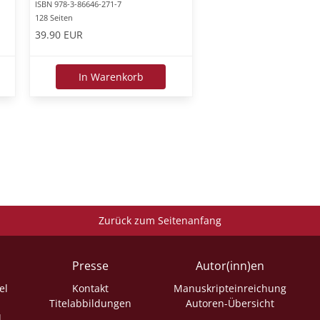
ISBN 978-3-86646-271-7
128 Seiten
39.90 EUR
In Warenkorb
Zurück zum Seitenanfang
Presse
Autor(inn)en
el
Kontakt
Manuskripteinreichung
Titelabbildungen
Autoren-Übersicht
l