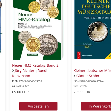
Neuer HMZ-Katalog, Band 2
Kleiner deutscher Mü
Jürg Richter
Ruedi
|
Günter Schön
Kunzmann
ISBN 978-3-86646-272-4
ISBN 978-3-86646-277-9
928 Seiten
ca. 670 Seiten
29.90 EUR
69.00 EUR
In Warenkor
Vorbestellen