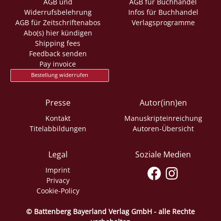
AGB und
AGB für Buchhandel
Widerrufsbelehrung
Infos für Buchhandel
AGB für Zeitschriftenabos
Verlagsprogramme
Abo(s) hier kündigen
Shipping fees
Feedback senden
Pay invoice
Bestellung widerrufen
Presse
Autor(inn)en
Kontakt
Manuskripteinreichung
Titelabbildungen
Autoren-Übersicht
Legal
Soziale Medien
Imprint
Privacy
Cookie-Policy
© Battenberg Bayerland Verlag GmbH - alle Rechte