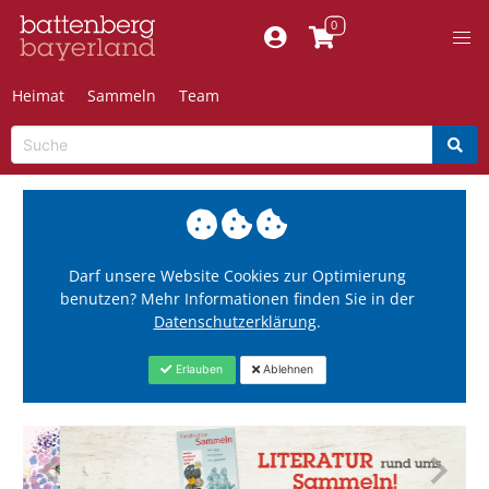
Heimat
Sammeln
Team
Darf unsere Website Cookies zur Optimierung
benutzen? Mehr Informationen finden Sie in der
Datenschutzerklärung
.
Erlauben
Ablehnen