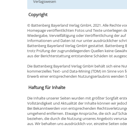
Verlagswesen
Copyright
© Battenberg Bayerland Verlag GmbH, 2021. Alle Rechte vor
Homepage veröffentlichten Fotos und Texte unterliegen de
Wiedergabe, Vervielfältigung oder Veröffentlichung der au
Informationen und Daten ist nur unter ausdrücklicher schr
Battenberg Bayerland Verlag GmbH gestattet. Battenberg
trotz Prüfung der zugrundeliegenden Quellen keine Gewähr f
aus der Berichterstattung entstandene Schäden ist ausgesc
Die Battenberg Bayerland Verlag GmbH behält sich eine Nut
kommerzielles Text- und Data-Mining (TDM) im Sinne von §
Erwerb einer entsprechenden Nutzungserlaubnis wenden Sie
Haftung für Inhalte
Die Inhalte unserer Seiten wurden mit größter Sorgfalt erstell
Vollständigkeit und Aktualität der Inhalte können wir jedo
Bei Bekanntwerden von entsprechenden Rechtsverletzungen
umgehend entfernen. Etwaige Ansprüche, die sich auf Schäde
beziehen, die durch die Nutzung unseres Angebots verursac
aus. Wir behalten uns ausdrücklich vor, einzelne Seiten ode