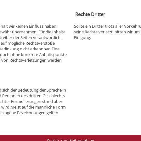
Rechte Dritter
nhalt wir keinen Einfluss haben.
Sollte ein Dritter trotz aller Vorke
Gewähr übernehmen. Für die Inhalte
seine Rechte verletzt, bitten wir u
etreiber der Seiten verantwortlich.
Einigung.
g auf mögliche Rechtsverstöße
Verlinkung nicht erkennbar. Eine
 jedoch ohne konkrete Anhaltspunkte
n von Rechtsverletzungen werden
d sich der Bedeutung der Sprache in
 Personen des dritten Geschlechts
chter Formulierungen stand aber
 wird meist auf die männliche Form
bezogene Bezeichnungen gelten
Zurück zum Seitenanfang