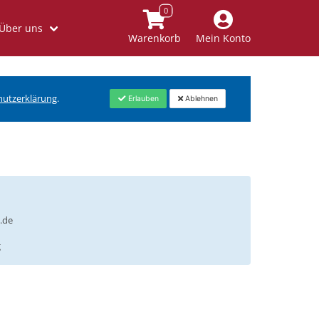
Über uns
Warenkorb
Mein Konto
hutzerklärung
.
Erlauben
Ablehnen
.de
g