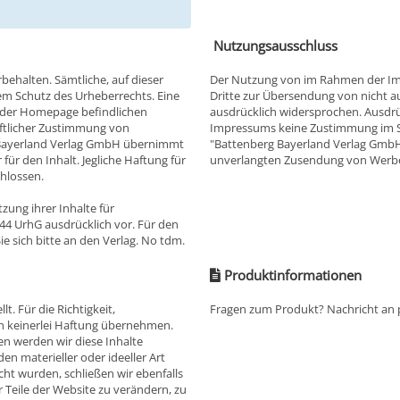
Nutzungsausschluss
behalten. Sämtliche, auf dieser
Der Nutzung von im Rahmen der Imp
m Schutz des Urheberrechts. Eine
Dritte zur Übersendung von nicht a
f der Homepage befindlichen
ausdrücklich widersprochen. Ausdrüc
iftlicher Zustimmung von
Impressums keine Zustimmung im Sin
 Bayerland Verlag GmbH übernimmt
"Battenberg Bayerland Verlag GmbH" 
ür den Inhalt. Jegliche Haftung für
unverlangten Zusendung von Werbe
hlossen.
zung ihrer Inhalte für
44 UrhG ausdrücklich vor. Für den
 sich bitte an den Verlag. No tdm.
Produktinformationen
t. Für die Richtigkeit,
Fragen zum Produkt? Nachricht an
ch keinerlei Haftung übernehmen.
 werden wir diese Inhalte
n materieller oder ideeller Art
ht wurden, schließen wir ebenfalls
r Teile der Website zu verändern, zu