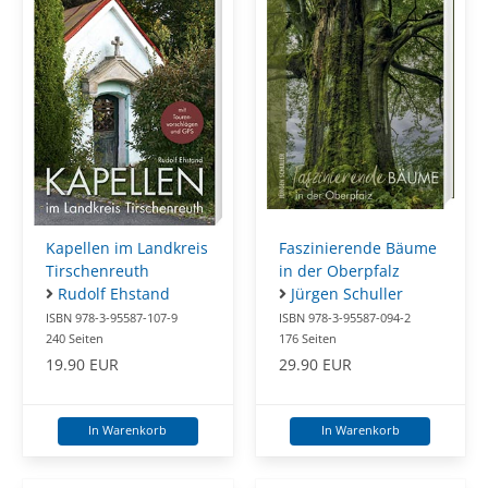
Kapellen im Landkreis
Faszinierende Bäume
Tirschenreuth
in der Oberpfalz
Rudolf Ehstand
Jürgen Schuller
ISBN 978-3-95587-107-9
ISBN 978-3-95587-094-2
240 Seiten
176 Seiten
19.90 EUR
29.90 EUR
In Warenkorb
In Warenkorb