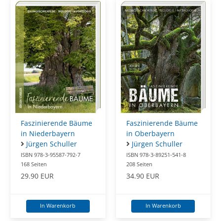
Faszinierende Bäume
Faszinierende Bäume
in Niederbayern
in Oberbayern
Jürgen Schuller
Jürgen Schuller
ISBN 978-3-95587-792-7
ISBN 978-3-89251-541-8
168 Seiten
208 Seiten
29.90 EUR
34.90 EUR
In Warenkorb
In Warenkorb