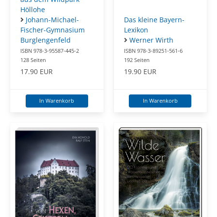
Höllohe
Das kleine Bayern-
Johann-Michael-
Lexikon
Fischer-Gymnasium
Werner Wirth
Burglengenfeld
ISBN 978-3-89251-561-6
ISBN 978-3-95587-445-2
192 Seiten
128 Seiten
19.90 EUR
17.90 EUR
In Warenkorb
In Warenkorb