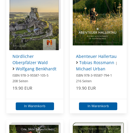
Abenteuer Hallertau
Nördlicher
Tobias Rossmann
Oberpfälzer Wald
|
Michael Urban
Wolfgang Benkhardt
ISBN 978-3-95587-794-1
ISBN 978-3-95587-105-5
216 Seiten
208 Seiten
19.90 EUR
19.90 EUR
In Warenkorb
In Warenkorb