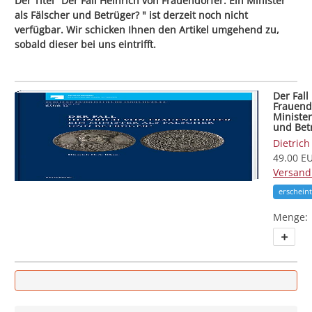
Der Titel "Der Fall Heinrich von Frauendorfer. Ein Minister
als Fälscher und Betrüger? " ist derzeit noch nicht
verfügbar. Wir schicken Ihnen den Artikel umgehend zu,
sobald dieser bei uns eintrifft.
Der Fall
Frauendo
Minister
und Bet
Dietrich
49.00 EU
Versand
erschein
Menge: