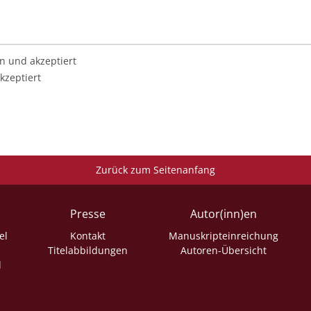
n und akzeptiert
kzeptiert
Zurück zum Seitenanfang
Presse
Autor(inn)en
el
Kontakt
Manuskripteinreichung
Titelabbildungen
Autoren-Übersicht
l