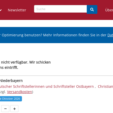
Newsletter
Über
r Optimierung benutzen? Mehr Informationen finden Sie in der
Da
 nicht verfügbar. Wir schicken
 eintrifft.
 Niederbayern
tscher Schriftstellerinnen und Schriftsteller Ostbayern
,
Christian
zzgl.
Versandkosten
)
te Oktober 2026