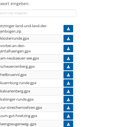
swort eingeben:
etztinger-land-und-land-der-
genbogen.zip
-klosterrunde.gpx
-vorbei-an-den-
gentalhaengen.gpx
-am-neubaeuer-see.gpx
-schwaerzenberg.gpx
-heilbruennl.gpx
-kuernburg-runde.gpx
-kalvarienberg.gpx
-kalsinger-runde.gpx
-zur-streicherroehren.gpx
-zum-gut-hoetzing.gpx
-laengseugenweg-.gpx