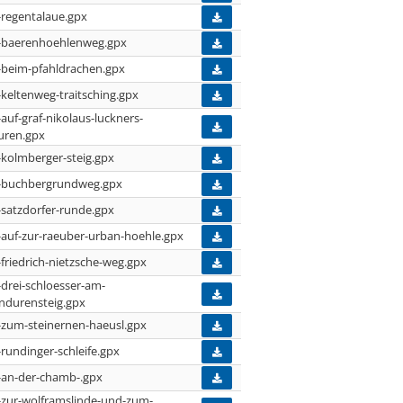
-regentalaue.gpx
-baerenhoehlenweg.gpx
-beim-pfahldrachen.gpx
-keltenweg-traitsching.gpx
-auf-graf-nikolaus-luckners-
uren.gpx
-kolmberger-steig.gpx
-buchbergrundweg.gpx
-satzdorfer-runde.gpx
-auf-zur-raeuber-urban-hoehle.gpx
-friedrich-nietzsche-weg.gpx
-drei-schloesser-am-
ndurensteig.gpx
-zum-steinernen-haeusl.gpx
-rundinger-schleife.gpx
-an-der-chamb-.gpx
-zur-wolframslinde-und-zum-