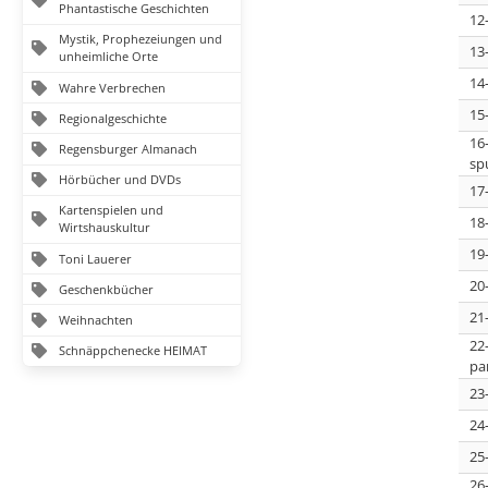
Phantastische Geschichten
12
Mystik, Prophezeiungen und
13
unheimliche Orte
14
Wahre Verbrechen
15
Regionalgeschichte
16
Regensburger Almanach
sp
Hörbücher und DVDs
17
Kartenspielen und
18
Wirtshauskultur
19
Toni Lauerer
20
Geschenkbücher
21
Weihnachten
22
Schnäppchenecke HEIMAT
pa
23
24
25
26