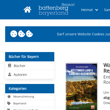
Heimat
Sa
Darf unsere Website Cookies zu
Bücher für Bayern
Wa
Bücher
Re
Autoren
En
Ro
Kategorien
Um 
Neuerscheinung
abg
Dow
Bayerland