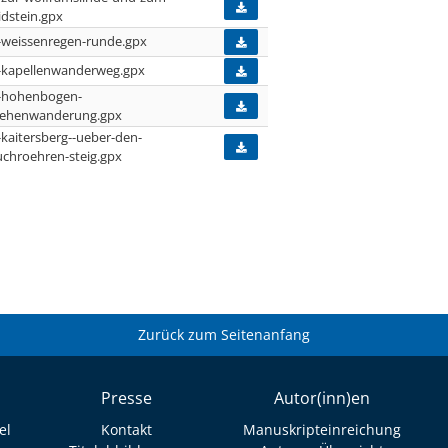
idstein.gpx
-weissenregen-runde.gpx
-kapellenwanderweg.gpx
-hohenbogen-
ehenwanderung.gpx
-kaitersberg--ueber-den-
uchroehren-steig.gpx
Zurück zum Seitenanfang
Presse
Autor(inn)en
el
Kontakt
Manuskripteinreichung