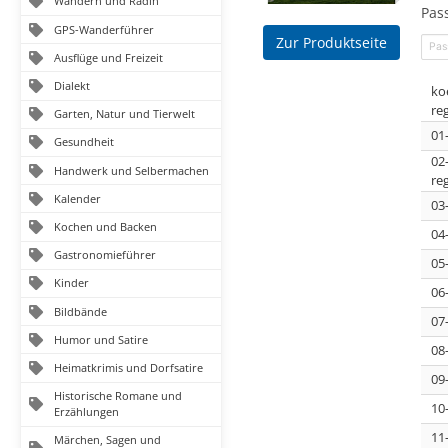
Wandern und Radln
Pas
GPS-Wanderführer
Zur Produktseite
Ausflüge und Freizeit
Dialekt
ko
re
Garten, Natur und Tierwelt
01
Gesundheit
02
Handwerk und Selbermachen
re
Kalender
03
Kochen und Backen
04
Gastronomieführer
05
Kinder
06
Bildbände
07
Humor und Satire
08
Heimatkrimis und Dorfsatire
09
Historische Romane und
10
Erzählungen
11
Märchen, Sagen und