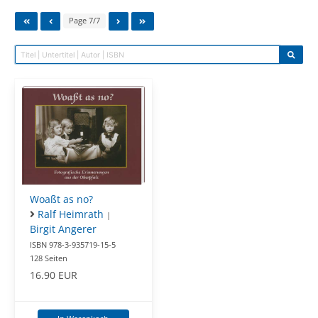
Page 7/7
Woaßt as no?
Ralf Heimrath
|
Birgit Angerer
ISBN 978-3-935719-15-5
128 Seiten
16.90 EUR