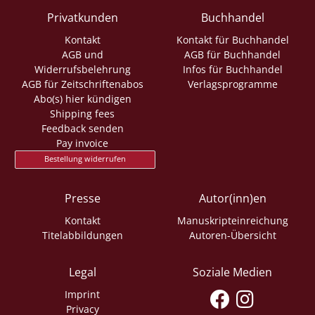
Privatkunden
Buchhandel
Kontakt
Kontakt für Buchhandel
AGB und
AGB für Buchhandel
Widerrufsbelehrung
Infos für Buchhandel
AGB für Zeitschriftenabos
Verlagsprogramme
Abo(s) hier kündigen
Shipping fees
Feedback senden
Pay invoice
Bestellung widerrufen
Presse
Autor(inn)en
Kontakt
Manuskripteinreichung
Titelabbildungen
Autoren-Übersicht
Legal
Soziale Medien
Imprint
Privacy