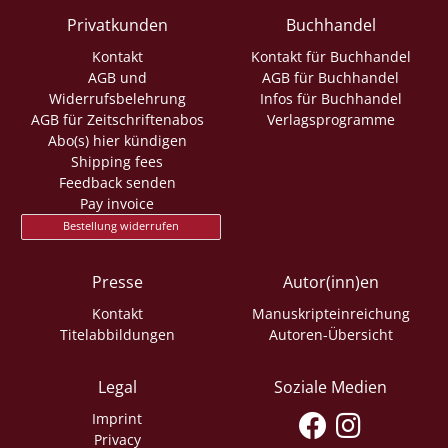
Privatkunden
Buchhandel
Kontakt
Kontakt für Buchhandel
AGB und
AGB für Buchhandel
Widerrufsbelehrung
Infos für Buchhandel
AGB für Zeitschriftenabos
Verlagsprogramme
Abo(s) hier kündigen
Shipping fees
Feedback senden
Pay invoice
Bestellung widerrufen
Presse
Autor(inn)en
Kontakt
Manuskripteinreichung
Titelabbildungen
Autoren-Übersicht
Legal
Soziale Medien
Imprint
Privacy