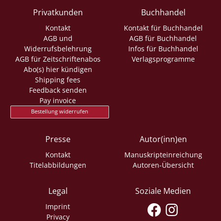
Privatkunden
Buchhandel
Kontakt
Kontakt für Buchhandel
AGB und
AGB für Buchhandel
Widerrufsbelehrung
Infos für Buchhandel
AGB für Zeitschriftenabos
Verlagsprogramme
Abo(s) hier kündigen
Shipping fees
Feedback senden
Pay invoice
Bestellung widerrufen
Presse
Autor(inn)en
Kontakt
Manuskripteinreichung
Titelabbildungen
Autoren-Übersicht
Legal
Soziale Medien
Imprint
Privacy