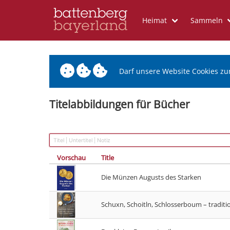
Heimat
Sammeln
Darf unsere Website Cookies zu
Titelabbildungen für Bücher
Vorschau
Title
Die Münzen Augusts des Starken
Schuxn, Schoitln, Schlosserboum – traditi