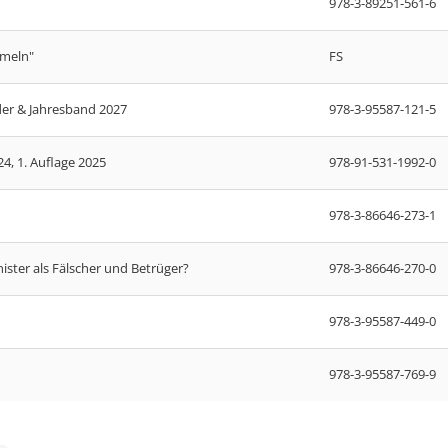
978-3-89251-561-6
mmeln"
FS
er & Jahresband 2027
978-3-95587-121-5
, 1. Auflage 2025
978-91-531-1992-0
978-3-86646-273-1
nister als Fälscher und Betrüger?
978-3-86646-270-0
978-3-95587-449-0
978-3-95587-769-9