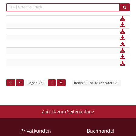
Page 43/43
Items 421 to 428 of total 428
Zurück zum Seitenanfang
Privatkunden
Buchhandel