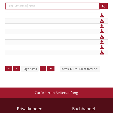
Page 43/43
Items 421 to 428 of total 428
Zurück zum Seitenanfang
Privatkunden
Buchhandel