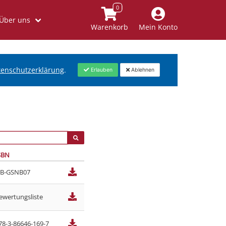
Über uns
Warenkorb
Mein Konto
tenschutzerklärung
.
Erlauben
Ablehnen
SBN
B-GSNB07
ewertungsliste
78-3-86646-169-7