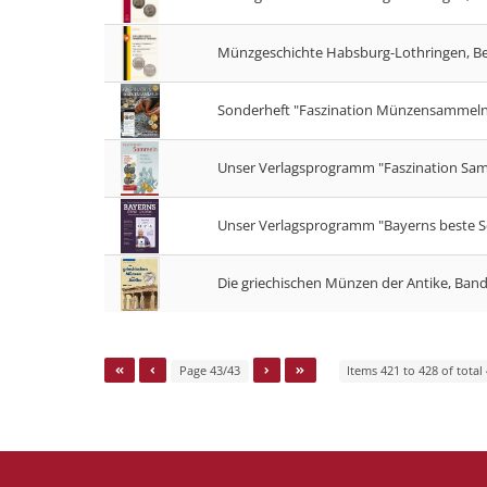
Münzgeschichte Habsburg-Lothringen, B
Sonderheft "Faszination Münzensammeln
Unser Verlagsprogramm "Faszination Sa
Unser Verlagsprogramm "Bayerns beste S
Die griechischen Münzen der Antike, Band
Page 43/43
Items 421 to 428 of total