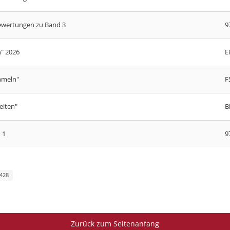
ewertungen zu Band 3
9
" 2026
E
mmeln"
F
eiten"
B
 1
9
 428
Zurück zum Seitenanfang