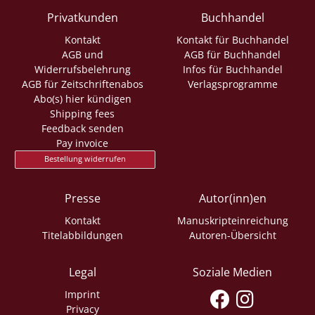
Privatkunden
Buchhandel
Kontakt
Kontakt für Buchhandel
AGB und
AGB für Buchhandel
Widerrufsbelehrung
Infos für Buchhandel
AGB für Zeitschriftenabos
Verlagsprogramme
Abo(s) hier kündigen
Shipping fees
Feedback senden
Pay invoice
Bestellung widerrufen
Presse
Autor(inn)en
Kontakt
Manuskripteinreichung
Titelabbildungen
Autoren-Übersicht
Legal
Soziale Medien
Imprint
Privacy