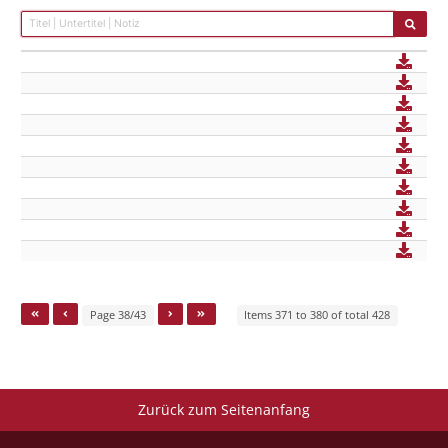
Page 38/43
Items 371 to 380 of total 428
Zurück zum Seitenanfang