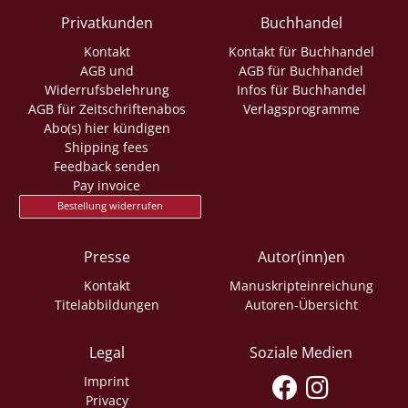
Privatkunden
Buchhandel
Kontakt
Kontakt für Buchhandel
AGB und
AGB für Buchhandel
Widerrufsbelehrung
Infos für Buchhandel
AGB für Zeitschriftenabos
Verlagsprogramme
Abo(s) hier kündigen
Shipping fees
Feedback senden
Pay invoice
Bestellung widerrufen
Presse
Autor(inn)en
Kontakt
Manuskripteinreichung
Titelabbildungen
Autoren-Übersicht
Legal
Soziale Medien
Imprint
Privacy