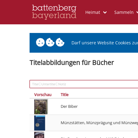
Heimat
Sammeln
Darf unsere Website Cookies zu
Titelabbildungen für Bücher
Vorschau
Title
Der Biber
Münzstätten, Münzprägung und Münzwege 