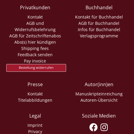
Privatkunden
Buchhandel
Kontakt
Kontakt für Buchhandel
AGB und
AGB für Buchhandel
Widerrufsbelehrung
Infos für Buchhandel
AGB für Zeitschriftenabos
Verlagsprogramme
Abo(s) hier kündigen
Shipping fees
Feedback senden
Pay invoice
Bestellung widerrufen
Presse
Autor(inn)en
Kontakt
Manuskripteinreichung
Titelabbildungen
Autoren-Übersicht
Legal
Soziale Medien
Imprint
Privacy