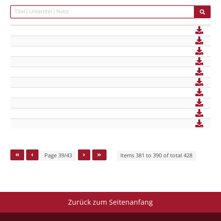
Page 39/43
Items 381 to 390 of total 428
Zurück zum Seitenanfang