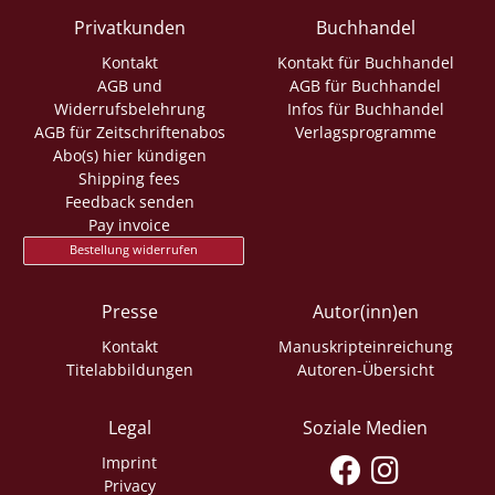
Privatkunden
Buchhandel
Kontakt
Kontakt für Buchhandel
AGB und
AGB für Buchhandel
Widerrufsbelehrung
Infos für Buchhandel
AGB für Zeitschriftenabos
Verlagsprogramme
Abo(s) hier kündigen
Shipping fees
Feedback senden
Pay invoice
Bestellung widerrufen
Presse
Autor(inn)en
Kontakt
Manuskripteinreichung
Titelabbildungen
Autoren-Übersicht
Legal
Soziale Medien
Imprint
Privacy