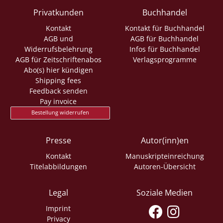
Privatkunden
Buchhandel
Kontakt
Kontakt für Buchhandel
AGB und
AGB für Buchhandel
Widerrufsbelehrung
Infos für Buchhandel
AGB für Zeitschriftenabos
Verlagsprogramme
Abo(s) hier kündigen
Shipping fees
Feedback senden
Pay invoice
Bestellung widerrufen
Presse
Autor(inn)en
Kontakt
Manuskripteinreichung
Titelabbildungen
Autoren-Übersicht
Legal
Soziale Medien
Imprint
Privacy