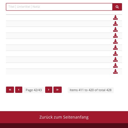
Page 42/43
Items 411 to 420 of total 428
Zurück zum Seitenanfang