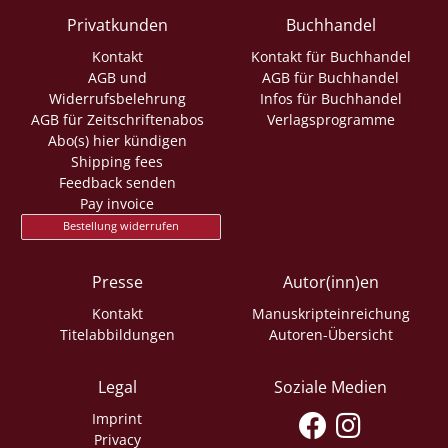
Privatkunden
Buchhandel
Kontakt
Kontakt für Buchhandel
AGB und
AGB für Buchhandel
Widerrufsbelehrung
Infos für Buchhandel
AGB für Zeitschriftenabos
Verlagsprogramme
Abo(s) hier kündigen
Shipping fees
Feedback senden
Pay invoice
Bestellung widerrufen
Presse
Autor(inn)en
Kontakt
Manuskripteinreichung
Titelabbildungen
Autoren-Übersicht
Legal
Soziale Medien
Imprint
Privacy