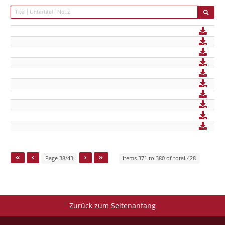
Page 38/43
Items 371 to 380 of total 428
Zurück zum Seitenanfang