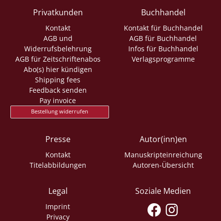
Privatkunden
Buchhandel
Kontakt
Kontakt für Buchhandel
AGB und
AGB für Buchhandel
Widerrufsbelehrung
Infos für Buchhandel
AGB für Zeitschriftenabos
Verlagsprogramme
Abo(s) hier kündigen
Shipping fees
Feedback senden
Pay invoice
Bestellung widerrufen
Presse
Autor(inn)en
Kontakt
Manuskripteinreichung
Titelabbildungen
Autoren-Übersicht
Legal
Soziale Medien
Imprint
Privacy