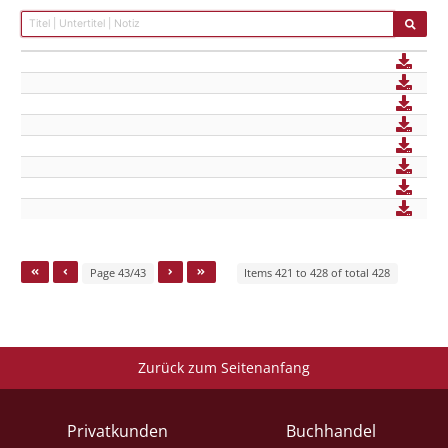
Page 43/43
Items 421 to 428 of total 428
Zurück zum Seitenanfang
Privatkunden
Buchhandel