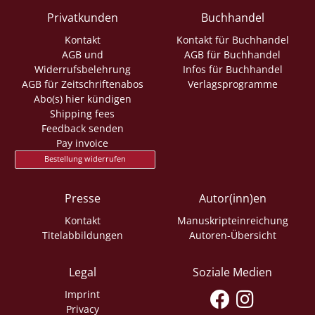
Privatkunden
Buchhandel
Kontakt
Kontakt für Buchhandel
AGB und
AGB für Buchhandel
Widerrufsbelehrung
Infos für Buchhandel
AGB für Zeitschriftenabos
Verlagsprogramme
Abo(s) hier kündigen
Shipping fees
Feedback senden
Pay invoice
Bestellung widerrufen
Presse
Autor(inn)en
Kontakt
Manuskripteinreichung
Titelabbildungen
Autoren-Übersicht
Legal
Soziale Medien
Imprint
Privacy