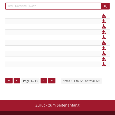
Page 42/43
Items 411 to 420 of total 428
Zurück zum Seitenanfang