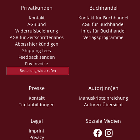
Privatkunden
Buchhandel
Kontakt
Kontakt für Buchhandel
AGB und
AGB für Buchhandel
Widerrufsbelehrung
Infos für Buchhandel
AGB für Zeitschriftenabos
Verlagsprogramme
Abo(s) hier kündigen
Shipping fees
Feedback senden
Pay invoice
Bestellung widerrufen
Presse
Autor(inn)en
Kontakt
Manuskripteinreichung
Titelabbildungen
Autoren-Übersicht
Legal
Soziale Medien
Imprint
Privacy