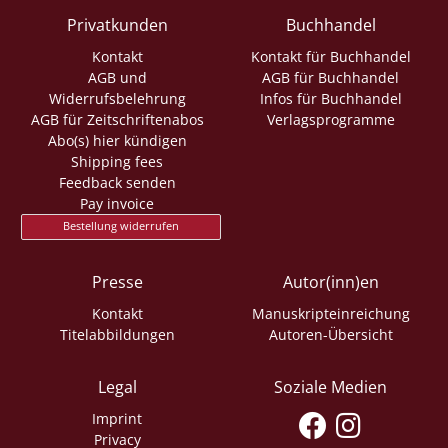
Privatkunden
Buchhandel
Kontakt
Kontakt für Buchhandel
AGB und
AGB für Buchhandel
Widerrufsbelehrung
Infos für Buchhandel
AGB für Zeitschriftenabos
Verlagsprogramme
Abo(s) hier kündigen
Shipping fees
Feedback senden
Pay invoice
Bestellung widerrufen
Presse
Autor(inn)en
Kontakt
Manuskripteinreichung
Titelabbildungen
Autoren-Übersicht
Legal
Soziale Medien
Imprint
Privacy