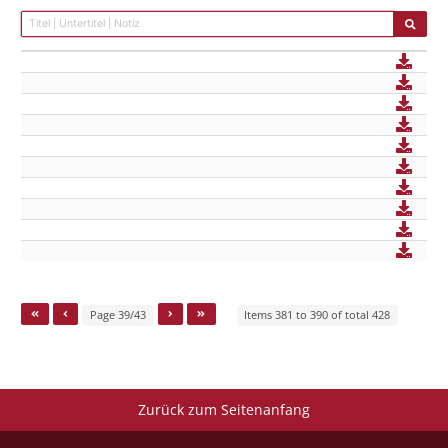
Page 39/43
Items 381 to 390 of total 428
Zurück zum Seitenanfang