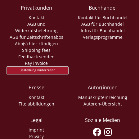
Privatkunden
Buchhandel
Kontakt
Kontakt für Buchhandel
AGB und
AGB für Buchhandel
Widerrufsbelehrung
Infos für Buchhandel
AGB für Zeitschriftenabos
Verlagsprogramme
Abo(s) hier kündigen
Shipping fees
Feedback senden
Pay invoice
Bestellung widerrufen
Presse
Autor(inn)en
Kontakt
Manuskripteinreichung
Titelabbildungen
Autoren-Übersicht
Legal
Soziale Medien
Imprint
Privacy