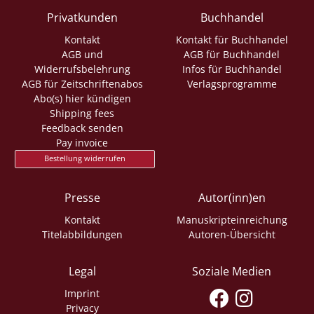
Privatkunden
Buchhandel
Kontakt
Kontakt für Buchhandel
AGB und
AGB für Buchhandel
Widerrufsbelehrung
Infos für Buchhandel
AGB für Zeitschriftenabos
Verlagsprogramme
Abo(s) hier kündigen
Shipping fees
Feedback senden
Pay invoice
Bestellung widerrufen
Presse
Autor(inn)en
Kontakt
Manuskripteinreichung
Titelabbildungen
Autoren-Übersicht
Legal
Soziale Medien
Imprint
Privacy