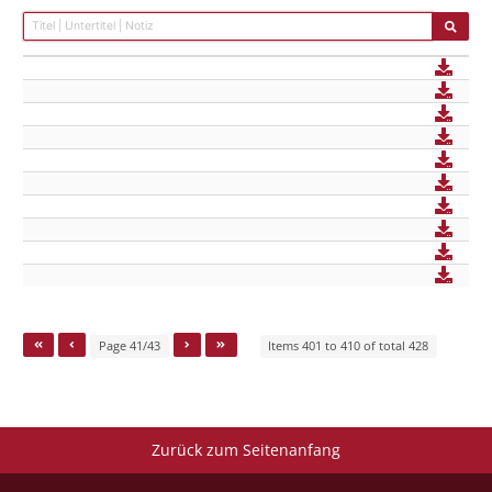
Page 41/43
Items 401 to 410 of total 428
Zurück zum Seitenanfang