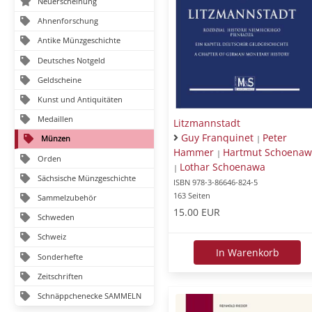
Neuerscheinung
Ahnenforschung
Antike Münzgeschichte
Deutsches Notgeld
Geldscheine
Kunst und Antiquitäten
Medaillen
Litzmannstadt
Guy Franquinet
Peter
|
Münzen
Hammer
Hartmut Schoenaw
|
Orden
Lothar Schoenawa
|
Sächsische Münzgeschichte
ISBN 978-3-86646-824-5
163 Seiten
Sammelzubehör
15.00 EUR
Schweden
Schweiz
In Warenkorb
Sonderhefte
Zeitschriften
Schnäppchenecke SAMMELN