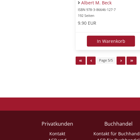
Albert M. Beck
ISBN 978-3-86646-127-7
192 Seiten
9.90 EUR
In Warenkorb
Page 5/5
Privatkunden
Buchhandel
Kontakt
Kontakt für Buchhand