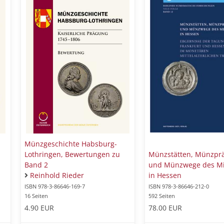
Münzgeschichte Habsburg-
Lothringen, Bewertungen zu
Münzstätten, Münzpr
Band 2
und Münzwege des Mit
Reinhold Rieder
in Hessen
ISBN 978-3-86646-169-7
ISBN 978-3-86646-212-0
16 Seiten
592 Seiten
4.90 EUR
78.00 EUR