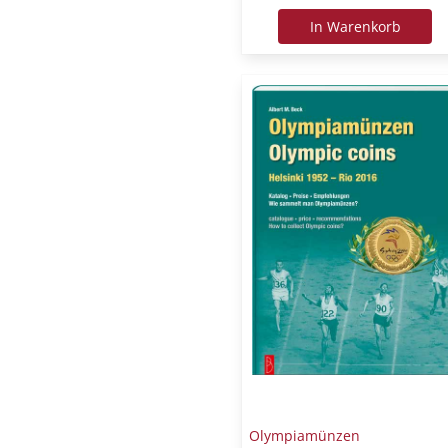
In Warenkorb
Olympiamünzen