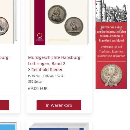
burg-
Münzgeschichte Habsburg-
Lothringen, Band 2
Reinhold Rieder
ISBN 978-3-86646-157-4
352 Seiten
69.00 EUR
b
In Warenkorb