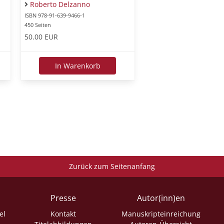
Roberto Delzanno
ISBN 978-91-639-9466-1
450 Seiten
50.00 EUR
In Warenkorb
Zurück zum Seitenanfang
Presse
Autor(inn)en
el
Kontakt
Manuskripteinreichung