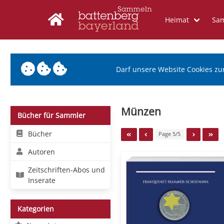
Heimat
Sa
Darf unsere Website Cookies zu
Münzen
Bücher für Sammler
Bücher
Page 5/5
Autoren
Zeitschriften-Abos und
Inserate
Kategorien