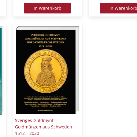
In Warenkorb
In Warenkor
Sveriges Guldmynt –
Goldmünzen aus Schweden
1512 – 2020