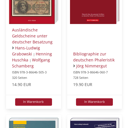
Ausländische
Geldscheine unter
deutscher Besatzung
Hans-Ludwig
Grabowski
Henning
Bibliographie zur
|
Huschka
Wolfgang
deutschen Phaleristik
|
Schamberg
Jörg Nimmergut
ISBN 978-3-86646-505-3
ISBN 978-3-86646-060-7
320 Seiten
728 Seiten
14.90 EUR
19.90 EUR
In Warenkorb
In Warenkorb