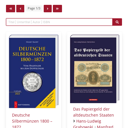
Page 1/3
Das Papiergeld der
Deutsche
altdeutschen Staaten
Silbermünzen 1800 –
Hans-Ludwig
1872
Grabowski
Manfred
|