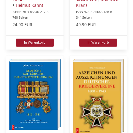
Helmut Kahnt
Kranz
ISBN 978-3-86646-217-5
ISBN 978-3-86646-188-8
760 Seiten
344 Seiten
24.90 EUR
49.90 EUR
In Warenkorb
In Warenkorb