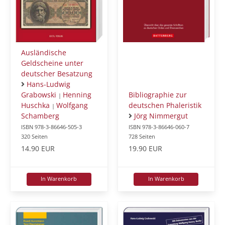
Ausländische
Geldscheine unter
deutscher Besatzung
Hans-Ludwig
Grabowski
Henning
Bibliographie zur
|
Huschka
Wolfgang
deutschen Phaleristik
|
Schamberg
Jörg Nimmergut
ISBN 978-3-86646-505-3
ISBN 978-3-86646-060-7
320 Seiten
728 Seiten
14.90 EUR
19.90 EUR
In Warenkorb
In Warenkorb