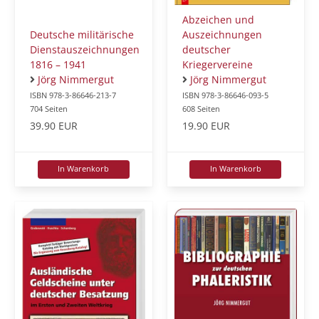
Abzeichen und
Deutsche militärische
Auszeichnungen
Dienstauszeichnungen
deutscher
1816 – 1941
Kriegervereine
Jörg Nimmergut
Jörg Nimmergut
ISBN 978-3-86646-213-7
ISBN 978-3-86646-093-5
704 Seiten
608 Seiten
39.90 EUR
19.90 EUR
In Warenkorb
In Warenkorb