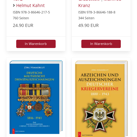
Helmut Kahnt
Kranz
ISBN 978-3-86646-217-5
ISBN 978-3-86646-188-8
760 Seiten
344 Seiten
24.90 EUR
49.90 EUR
In Warenkorb
In Warenkorb