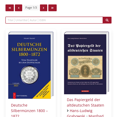
Page 1/3
Das Papiergeld der
Deutsche
altdeutschen Staaten
Silbermünzen 1800 –
Hans-Ludwig
1872
Grabowski
Manfred
|